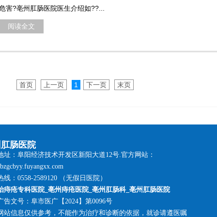
危害?亳州肛肠医院医生介绍如??...
阅读全文
首页
上一页
1
下一页
末页
州肛肠医院
地址：阜阳经济技术开发区新阳大道12号.官方网站：
//bzgcbyy.fuyangxx.com
线：0558-2589120 （无假日医院）
治痔疮专科医院_亳州痔疮医院_亳州肛肠科_亳州肛肠医院
广告文号：阜市医广【2024】第0096号
网站信息仅供参考，不能作为治疗和诊断的依据，就诊请遵医嘱