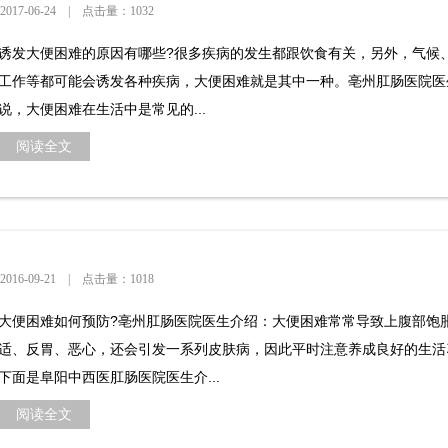
-06-24 | 点击量：1032
诱发大便困难的原因有哪些?很多疾病的发生都跟饮食有关，另外，气候
工作等都可能会诱发各种疾病，大便困难就是其中一种。亳州肛肠医院医
说，大便困难在生活中是常见的...
阅读全文
-09-21 | 点击量：1018
大便困难如何预防?亳州肛肠医院医生介绍：大便困难常常导致上腹部饱
适、反胃、恶心，还会引发一系列皮肤病，因此平时注意养成良好的生活
下面是阜阳中西医肛肠医院医生介...
阅读全文