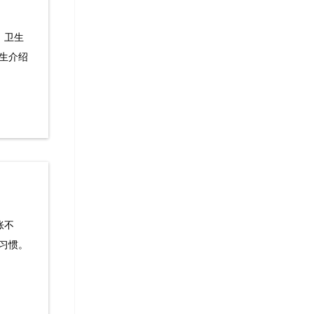
、卫生
生介绍
胀不
习惯。