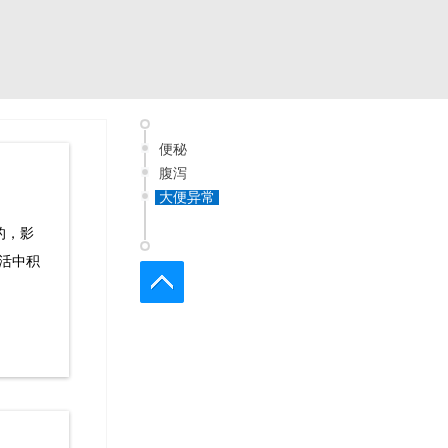
便秘
腹泻
大便异常
的，影
活中积